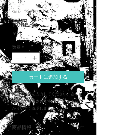
SKU： 364215375135191
商品名
価
￥20
格
数量
*
カートに追加する
商品の詳細を入力してください。あなた
の商品の特徴やおすすめのポイントをわ
かりやすく説明しましょう。
商品情報